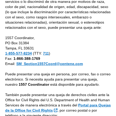
servicios o lo discriminó de otra manera por motivos de raza,
color de piel, nacionalidad de origen, edad, discapacidad, sexo
(lo que incluye la discriminación por características relacionadas
con el sexo, como rasgos intersexuales, embarazo o
situaciones relacionadas), orientación sexual, o estereotipos
relacionados con el sexo, puede presentar una queja ante:
1557 Coordinator,
PO Box 31384
Tampa, FL 33631
1-855-577-8234
(TTY:
711
)
Fax:
1-866-388-1769
Email:
SM_Section1557Coord@centene.com
Puede presentar una queja en persona, por correo, fax o correo
electrónico. Si necesita ayuda para presentar una queja,
nuestro
1557 Coordinator
está disponible para ayudarlo.
También puede presentar una queja de derechos civiles ante la
Office for Civil Rights del U.S. Department of Health and Human
Services de manera electrónica a través del
Portal para Quejas
Sitio Externo
de la Office for Civil Rights
, por correo postal o por
teléfono a la siguiente dirección: